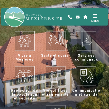
MENU
Vivre à
Santé et social
Services
Mézières
communaux
Protection de
Vie politique
Communicatio
la population
et règlements
n et agenda
et sécurité