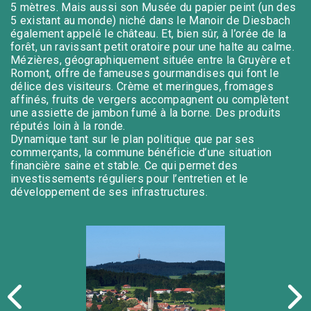
5 mètres. Mais aussi son Musée du papier peint (un des
5 existant au monde) niché dans le Manoir de Diesbach
Les contrevenants s'exposent à des
amendes ainsi qu'à des poursuites
également appelé le château. Et, bien sûr, à l’orée de la
pénales.
forêt, un ravissant petit oratoire pour une halte au calme.
Mézières, géographiquement située entre la Gruyère et
Romont, offre de fameuses gourmandises qui font le
délice des visiteurs. Crème et meringues, fromages
affinés, fruits de vergers accompagnent ou complètent
une assiette de jambon fumé à la borne. Des produits
réputés loin à la ronde.
Dynamique tant sur le plan politique que par ses
commerçants, la commune bénéficie d’une situation
financière saine et stable. Ce qui permet des
investissements réguliers pour l’entretien et le
développement de ses infrastructures.