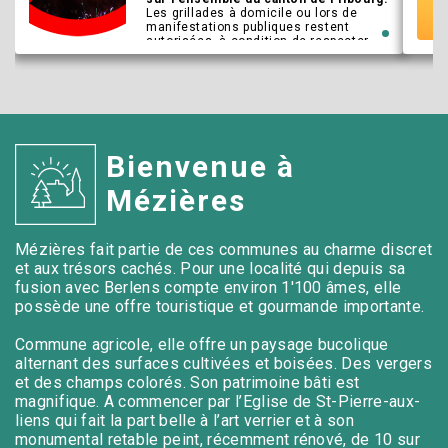
Les grillades à domicile ou lors de
manifestations publiques restent
autorisées, à condition de respecter
une distance minimale de 50 mètres
de la forêt.
Les activités suivantes sont
désormais interdites :
toute utilisation de feux d'artifice, y
compris les fusées, pétards, volcans,
allumettes bengales ainsi que tout
Bienvenue à
autre article pyrotechnique ;
le lâcher de lanternes célestes ;
Mézières
les spectacles de rue avec des feux à
l'air libre, y compris les défilés de
lanternes avec de vraies bougies ;
l'allumage de feux de joie,
Mézières fait partie de ces communes au charme discret
notamment les feux du 1er août ;
tout feu en plein air.
et aux trésors cachés. Pour une localité qui depuis sa
fusion avec Berlens compte environ 1'100 âmes, elle
Les grillades restent autorisées, mais
possède une offre touristique et gourmande importante.
uniquement aux conditions suivantes :
seules des installations appropriées,
telles qu'un barbecue à gaz ou à
Commune agricole, elle offre un paysage bucolique
charbon, une cheminée ou un brasero,
alternant des surfaces cultivées et boisées. Des vergers
peuvent être utilisées à domicile ou
sur les places de fête officielles ;
et des champs colorés. Son patrimoine bâti est
et une distance minimale de 50
magnifique. A commencer par l’Eglise de St-Pierre-aux-
mètres de la lisière de la forêt doit
liens qui fait la part belle à l’art verrier et à son
être respectée.
en cas de vent, il convient d'y
monumental retable peint, récemment rénové, de 10 sur
renoncer.