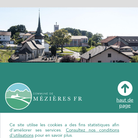
haut de
page
Ce site utilise les cookies a des fins statistiques afin
Localiser Mézières FR
d’améliorer ses services.
Consultez nos conditions
Crédits
d'utilisations
pour en savoir plus.