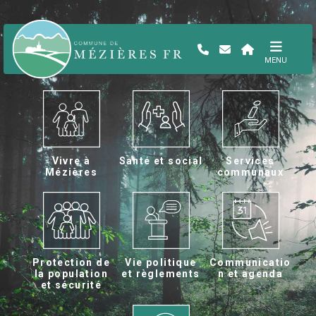
MENU
Vivre à
Santé et social
Services
Mézières
communaux
Protection de
Vie politique
Communicatio
la population
et règlements
n et agenda
et sécurité