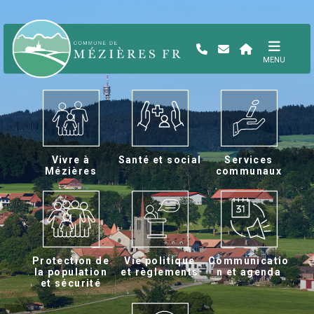
MENU
Vivre à
Santé et social
Services
Mézières
communaux
Protection de
Vie politique
Communicatio
la population
et règlements
n et agenda
et sécurité