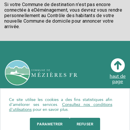
Si votre Commune de destination n’est pas encore
connectée à eDéménagement, vous devrez vous rendre
personnellement au Contrôle des habitants de votre
nouvelle Commune de domicile pour annoncer votre
arrivée.
haut de
page
Ce site utilise les cookies a des fins statistiques afin
Localiser Mézières FR
d’améliorer ses services.
Consultez nos conditions
Crédits
d'utilisations
pour en savoir plus.
Politique de confidentialité
PARAMETRER
REFUSER
Vous cherchez Jorat-Mézières Vaud?